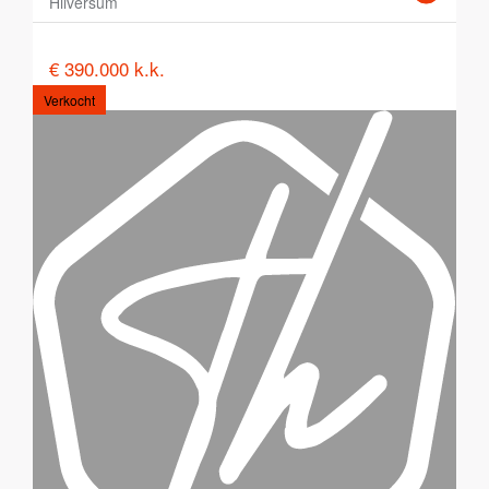
Hilversum
€ 390.000 k.k.
Verkocht