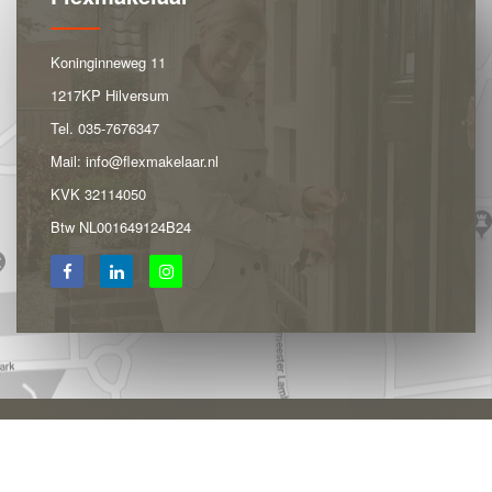
Koninginneweg 11
1217KP Hilversum
Tel.
035-7676347
Mail:
info@flexmakelaar.nl
KVK 32114050
Btw NL001649124B24
Powered by Goes & Roos
Alle rechten voorbehouden
|
Aangesloten bij
tophuis.nl
|
Disclaimer
|
Sitemap
|
Privacyverklaring
|
Disclaimer