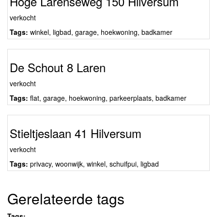
Hoge Larenseweg 150 Hilversum
verkocht
Tags:
winkel
,
ligbad
,
garage
,
hoekwoning
,
badkamer
De Schout 8 Laren
verkocht
Tags:
flat
,
garage
,
hoekwoning
,
parkeerplaats
,
badkamer
Stieltjeslaan 41 Hilversum
verkocht
Tags:
privacy
,
woonwijk
,
winkel
,
schuifpui
,
ligbad
Gerelateerde tags
Tags: