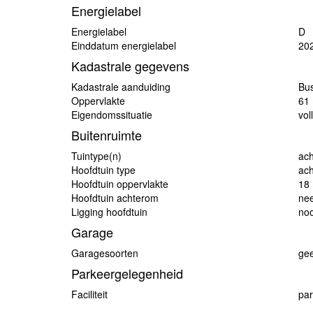
Energielabel
Energielabel
D
Einddatum energielabel
20
Kadastrale gegevens
Kadastrale aanduiding
Bu
Oppervlakte
61
Eigendomssituatie
vol
Buitenruimte
Tuintype(n)
ach
Hoofdtuin type
ach
Hoofdtuin oppervlakte
18
Hoofdtuin achterom
ne
Ligging hoofdtuin
no
Garage
Garagesoorten
ge
Parkeergelegenheid
Faciliteit
pa