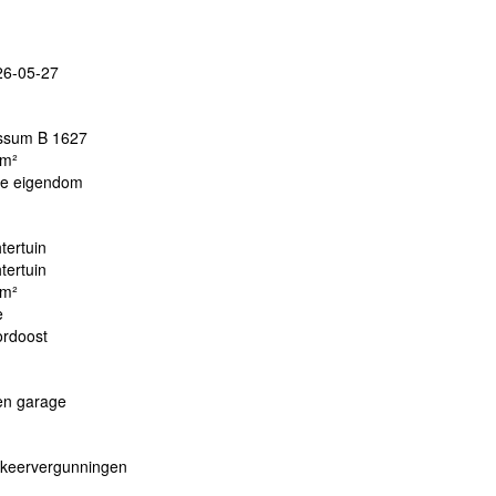
26-05-27
ssum B 1627
 m²
le eigendom
tertuin
tertuin
 m²
e
ordoost
en garage
rkeervergunningen