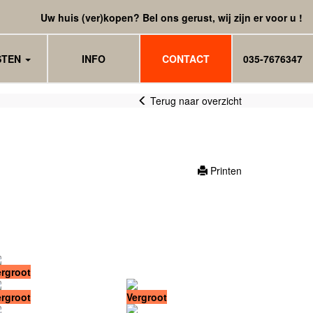
Uw huis (ver)kopen? Bel ons gerust, wij zijn er voor u !
STEN
INFO
CONTACT
035-7676347
Terug naar overzicht
Printen
ergroot
ergroot
Vergroot