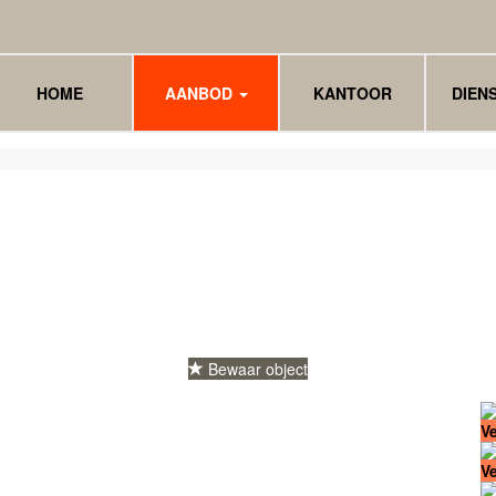
HOME
AANBOD
KANTOOR
DIEN
Bewaar object
V
V