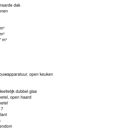
nsarde dak
nnen
 m²
 m²
7 m³
bouwapparatuur, open keuken
eeltelijk dubbel glas
ketel, open haard
ketel
17
llant
s
gendom