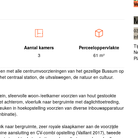
V
M
0
in
T
Aantal kamers
Perceeloppervlakte
N
3
61 m²
Pl
en met alle centrumvoorzieningen van het gezellige Bussum op
et centraal station, de uitvalswegen, de natuur en cultuur.
ntein, sfeervolle woon-/eetkamer voorzien van hout gestookte
 achterom, vloerluik naar bergruimte met daglichttoetreding,
keuken in hoekopstelling voorzien van diverse inbouwapparatuur
mbinatie).
uik naar bergruimte, zeer royale slaapkamer aan de voorzijde
e aansluiting en CV-combi opstelling (Vaillant 2017), tweede