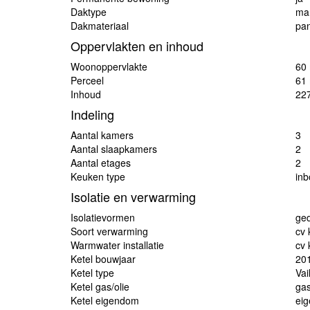
Daktype
ma
Dakmateriaal
pa
Oppervlakten en inhoud
Woonoppervlakte
60
Perceel
61
Inhoud
22
Indeling
Aantal kamers
3
Aantal slaapkamers
2
Aantal etages
2
Keuken type
in
Isolatie en verwarming
Isolatievormen
ged
Soort verwarming
cv 
Warmwater installatie
cv 
Ketel bouwjaar
20
Ketel type
Vai
Ketel gas/olie
ga
Ketel eigendom
ei