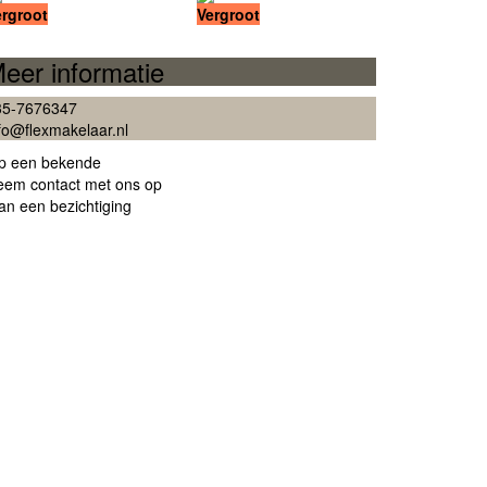
ergroot
Vergroot
eer informatie
35-7676347
fo@flexmakelaar.nl
ip een bekende
eem contact met ons op
an een bezichtiging