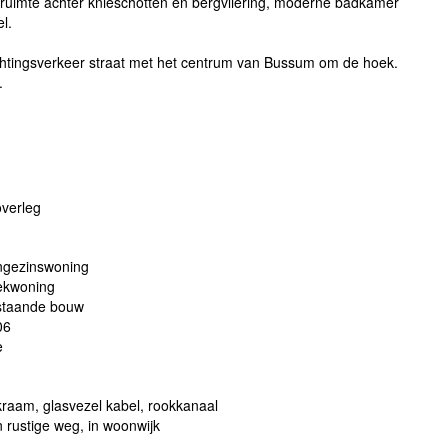
ruimte achter knieschotten en bergvliering, moderne badkamer
l.
richtingsverkeer straat met het centrum van Bussum om de hoek.
.
overleg
ngezinswoning
ekwoning
staande bouw
06
e
raam, glasvezel kabel, rookkanaal
 rustige weg, in woonwijk