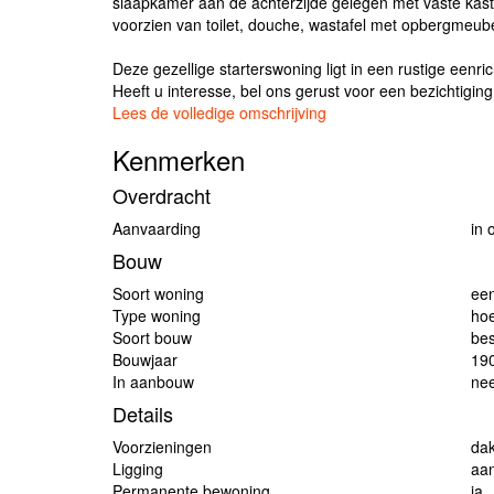
slaapkamer aan de achterzijde gelegen met vaste kast
voorzien van toilet, douche, wastafel met opbergmeube
Deze gezellige starterswoning ligt in een rustige een
Heeft u interesse, bel ons gerust voor een bezichtiging
Lees de volledige omschrijving
Kenmerken
Overdracht
Aanvaarding
in 
Bouw
Soort woning
ee
Type woning
ho
Soort bouw
be
Bouwjaar
19
In aanbouw
ne
Details
Voorzieningen
dak
Ligging
aan
Permanente bewoning
ja