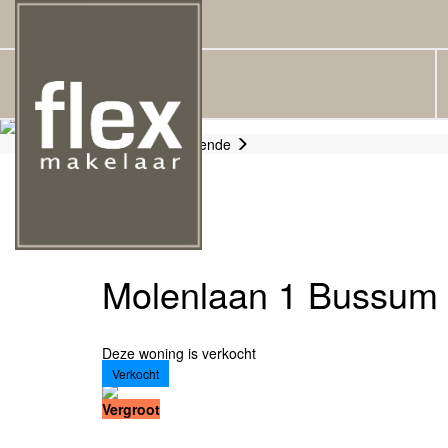
Vorige
|
Volgende
Omschrijving
Kenmerken
Foto's
Nabijgelegen
Molenlaan 1
Bussum
Deze woning is verkocht
Verkocht
Vergroot