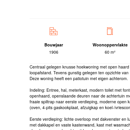
Bouwjaar
Woonoppervlakte
1906
60 m²
Centraal gelegen knusse hoekwoning met open haard 
loopafstand. Tevens gunstig gelegen ten opzichte van h
Deze woning heeft een patiotuin met eigen achterom.
Indeling: Entree, hal, meterkast, modern toilet met fo
openhaard, openslaande deuren naar de achtertuin met
fraaie spiltrap naar eerste verdieping, moderne open 
(oven, 4-pits gaskookplaat, afzuigkap en koel-/vriesco
Eerste verdieping: lichte overloop met dakvenster en l
met dakkapel en vaste kastenwand, kast met wasmachin