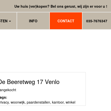
Uw huis (ver)kopen? Bel ons gerust, wij zijn er voor u !
STEN
INFO
CONTACT
035-7676347
De Beeretweg 17 Venlo
angekocht
ags:
rivacy
,
woonwijk
,
paardenstallen
,
kantoor
,
winkel