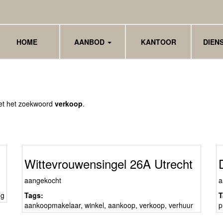
HOME
AANBOD
KANTOOR
DIEN
 met het zoekwoord
verkoop
.
Wittevrouwensingel 26A Utrecht
aangekocht
a
ng
Tags:
T
aankoopmakelaar
,
winkel
,
aankoop
,
verkoop
,
verhuur
p