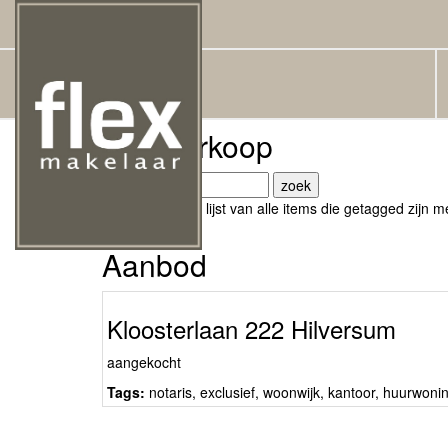
Tags
Tag: verkoop
Hier vindt u een lijst van alle items die getagged zijn
Aanbod
Kloosterlaan 222 Hilversum
aangekocht
Tags:
notaris
,
exclusief
,
woonwijk
,
kantoor
,
huurwoni